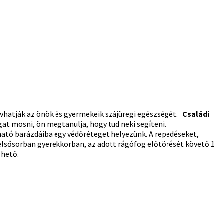
óvhatják az önök és gyermekeik szájüregi egészségét.
Családi
t mosni, ön megtanulja, hogy tud neki segíteni.
ató barázdáiba egy védőréteget helyezünk. A repedéseket,
s elsősorban gyerekkorban, az adott rágófog előtörését követő 1
zhető.