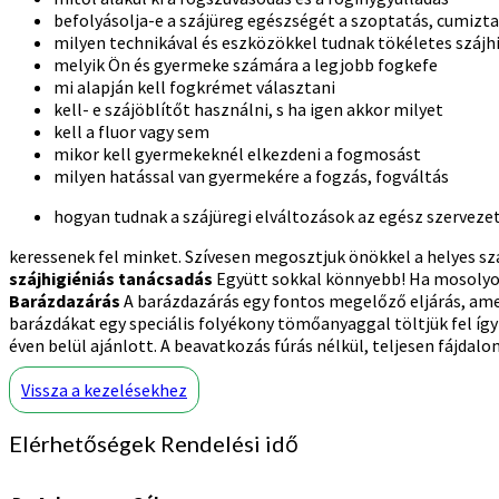
befolyásolja-e a szájüreg egészségét a szoptatás, cumizt
milyen technikával és eszközökkel tudnak tökéletes szájhi
melyik Ön és gyermeke számára a legjobb fogkefe
mi alapján kell fogkrémet választani
kell- e szájöblítőt használni, s ha igen akkor milyet
kell a fluor vagy sem
mikor kell gyermekeknél elkezdeni a fogmosást
milyen hatással van gyermekére a fogzás, fogváltás
hogyan tudnak a szájüregi elváltozások az egész szerveze
keressenek fel minket. Szívesen megosztjuk önökkel a helyes sz
szájhigiéniás tanácsadás
Együtt sokkal könnyebb! Ha mosolyog
Barázdazárás
A barázdazárás egy fontos megelőző eljárás, ame
barázdákat egy speciális folyékony tömőanyaggal töltjük fel így
éven belül ajánlott. A beavatkozás fúrás nélkül, teljesen fájd
Vissza a kezelésekhez
Elérhetőségek Rendelési idő