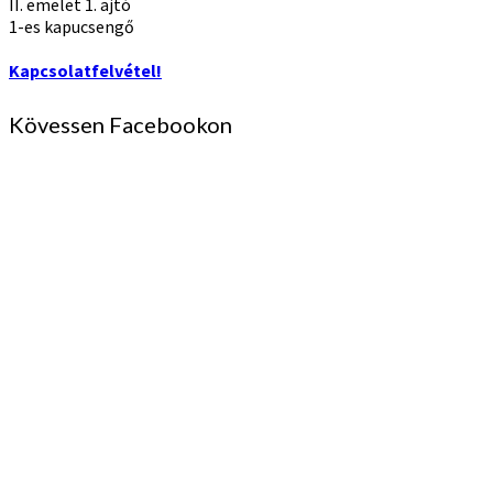
II. emelet 1. ajtó
1-es kapucsengő
Kapcsolatfelvétel!
Kövessen Facebookon