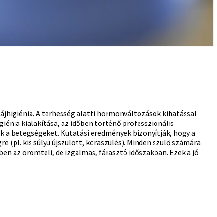
zájhigiénia. A terhesség alatti hormonváltozások kihatással
giénia kialakítása, az időben történő professzionális
suk a betegségeket. Kutatási eredmények bizonyítják, hogy a
e (pl. kis súlyú újszülött, koraszülés). Minden szülő számára
en az örömteli, de izgalmas, fárasztó időszakban. Ezek a jó