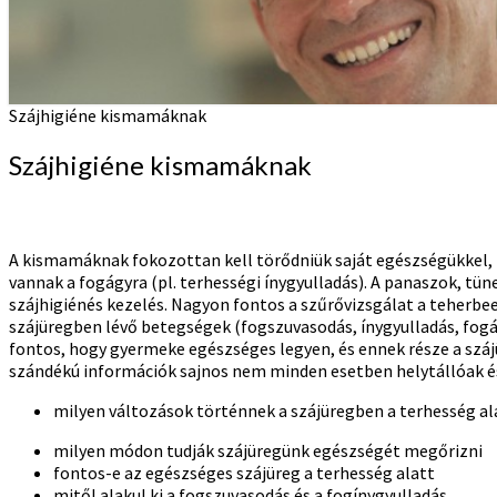
Szájhigiéne kismamáknak
Szájhigiéne kismamáknak
A kismamáknak fokozottan kell törődniük saját egészségükkel, hi
vannak a fogágyra (pl. terhességi ínygyulladás). A panaszok, tü
szájhigiénés kezelés. Nagyon fontos a szűrővizsgálat a teherbee
szájüregben lévő betegségek (fogszuvasodás, ínygyulladás, fogág
fontos, hogy gyermeke egészséges legyen, és ennek része a száj
szándékú információk sajnos nem minden esetben helytállóak 
milyen változások történnek a szájüregben a terhesség al
milyen módon tudják szájüregünk egészségét megőrizni
fontos-e az egészséges szájüreg a terhesség alatt
mitől alakul ki a fogszuvasodás és a fogínygyulladás