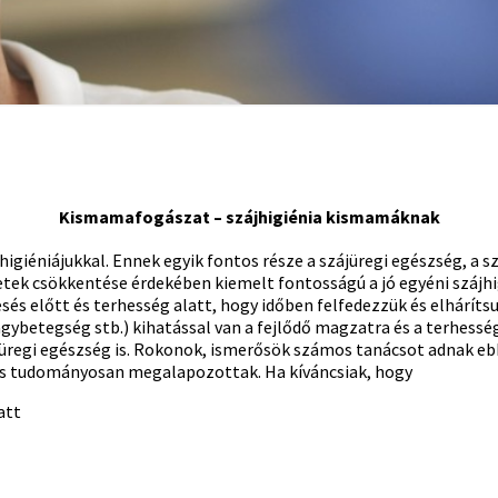
Kismamafogászat – szájhigiénia kismamáknak
giéniájukkal. Ennek egyik fontos része a szájüregi egészség, a s
netek csökkentése érdekében kiemelt fontosságú a jó egyéni szájhi
sés előtt és terhesség alatt, hogy időben felfedezzük és elhárít
ybetegség stb.) kihatással van a fejlődő magzatra és a terhességr
üregi egészség is. Rokonok, ismerősök számos tanácsot adnak ebb
és tudományosan megalapozottak. Ha kíváncsiak, hogy
att