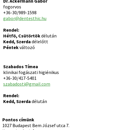
Dr. Ackermann Gábor
fogorvos
+36-30/989-1598
gabor@dentesthic.hu
Rendel:
Hétfö, Csütörtök
délután
Kedd, Szerda
délelőtt
Péntek
változó
Szabados Tímea
klinikai fogászati higiénikus
+36-30/417-5401
szabadosti@gmail.com
Rendel:
Kedd, Szerda
délután
Pontos címünk
1027 Budapest Bem József utca 7.