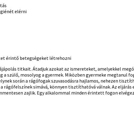
atás
giénét elérni
tet érintő betegségeket létrehozni
ájápolás titkait. Átadjuk azokat az ismereteket, amelyekkel meg
 a szülő, mosolyog a gyermek. Miközben gyermeke megtanul foga
lynek során a rágófogak szuvasodásra hajlamos, nehezen tisztíth
 a rágófelszínek simává, könnyen tisztíthatóvá válnak. Az eljárá
alommentesen zajlik. Egy alkalommal minden érintett fogon elvége